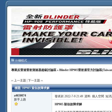
分欄模式
專業反雷達雷射測速器超級討論區
»
Blinder HP905雷射盾官方討論區(Taiwan
‹‹ 上一主題
|
下一主題 ››
標題: HP905 疑似故障求解
a4650074
發表於 2022-7-9 21:49
資料
個人空間
短消
新手上路
HP905 疑似故障求解