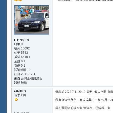
UID 30059
精華 0
積分 16092
帖子 5743
威望 6610 1
金錢 0 1
貢獻 0 1
閱讀權限 10
註冊 2011-12-1
來自 台灣全省路況台
狀態 離線
a4650074
發表於 2022-7-11 20:10
資料
個人空間
短
新手上路
我有來這邊爬文，有拔掉其中一顆 也是一
當初裝兩組前後四顆 連這次，已經壞三顆