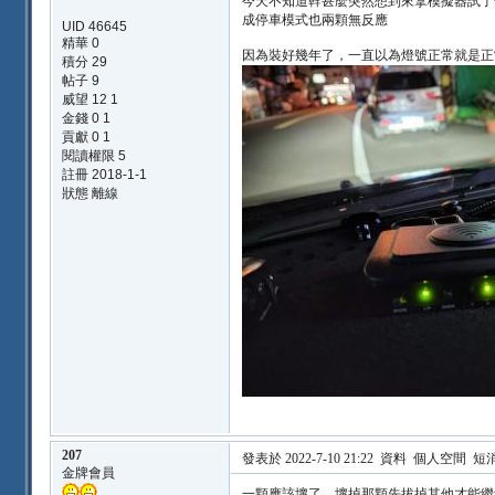
今天不知道幹甚麼突然想到來拿模擬器試了
成停車模式也兩顆無反應
UID 46645
精華 0
因為裝好幾年了，一直以為燈號正常就是正
積分 29
帖子 9
威望 12 1
金錢 0 1
貢獻 0 1
閱讀權限 5
註冊 2018-1-1
狀態 離線
207
發表於 2022-7-10 21:22
資料
個人空間
短
金牌會員
一顆應該壞了，壞掉那顆先拔掉其他才能繼