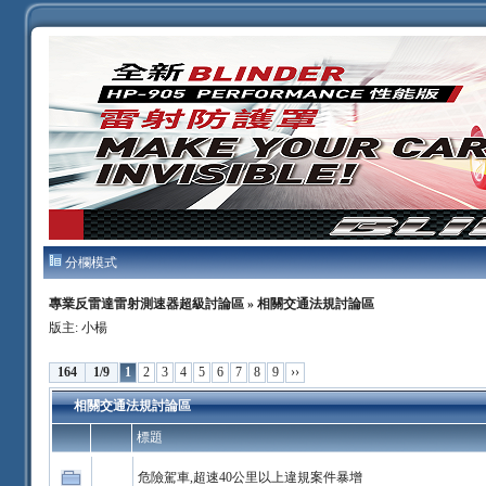
分欄模式
專業反雷達雷射測速器超級討論區
» 相關交通法規討論區
版主:
小楊
164
1/9
1
2
3
4
5
6
7
8
9
››
相關交通法規討論區
標題
危險駕車,超速40公里以上違規案件暴增