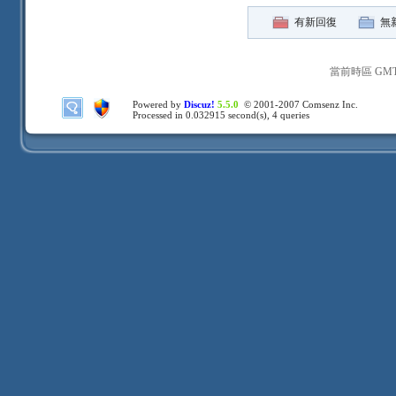
有新回復
無
當前時區 GMT+8
Powered by
Discuz!
5.5.0
© 2001-2007
Comsenz Inc.
Processed in 0.032915 second(s), 4 queries