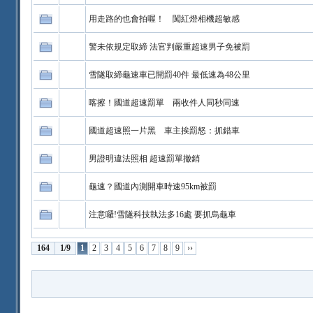
用走路的也會拍喔！ 闖紅燈相機超敏感
警未依規定取締 法官判嚴重超速男子免被罰
雪隧取締龜速車已開罰40件 最低速為48公里
喀擦！國道超速罰單 兩收件人同秒同速
國道超速照一片黑 車主挨罰怒：抓錯車
男證明違法照相 超速罰單撤銷
龜速？國道內測開車時速95km被罰
注意囉!雪隧科技執法多16處 要抓烏龜車
164
1/9
1
2
3
4
5
6
7
8
9
››