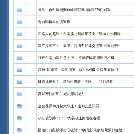
首見！台61區間測速軟體瑕疵 撤銷1379件罰單
會自動轉向的測速桿
用路人勿超速！台南溪北新啟用這支「雙向」照相桿
這不是謠言！「天眼」將增至19處交流道 最重罰6千
行經台南山區注意！ 玉井再增設固定測速照相機
高雄182線道「區間測速」設3照相機 最快年底啟用
國道抓違規！ 新竹匝道設「天眼」 11月啟用
高182縣道 警方加強測速執法
全台巷弄10月起大降速！逾30公里開罰
小心被取締 北市10大易超速路段在這裡
國道出口亂插隊當心破財！9路段設高解析電眼抓違規