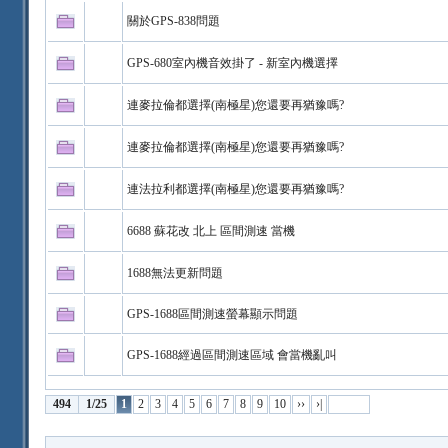
關於GPS-838問題
GPS-680室內機音效掛了 - 新室內機選擇
連麥拉倫都選擇(南極星)您還要再猶豫嗎?
連麥拉倫都選擇(南極星)您還要再猶豫嗎?
連法拉利都選擇(南極星)您還要再猶豫嗎?
6688 蘇花改 北上 區間測速 當機
1688無法更新問題
GPS-1688區間測速螢幕顯示問題
GPS-1688經過區間測速區域 會當機亂叫
494
1/25
1
2
3
4
5
6
7
8
9
10
››
›|