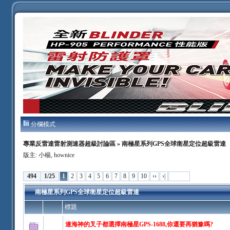
分欄模式
專業反雷達雷射測速器超級討論區
» 南極星系列GPS全球衛星定位超級雷達
版主:
小楊
,
hownice
494
1/25
1
2
3
4
5
6
7
8
9
10
››
›|
南極星系列GPS全球衛星定位超級雷達
標題
連海神的叉子都選擇南極星GPS-1688,你還要再猶豫嗎?