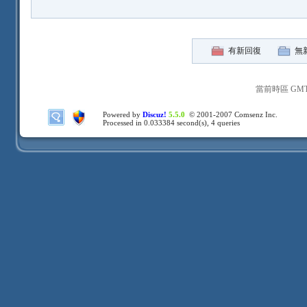
有新回復
無
當前時區 GMT+8
Powered by
Discuz!
5.5.0
© 2001-2007
Comsenz Inc.
Processed in 0.033384 second(s), 4 queries