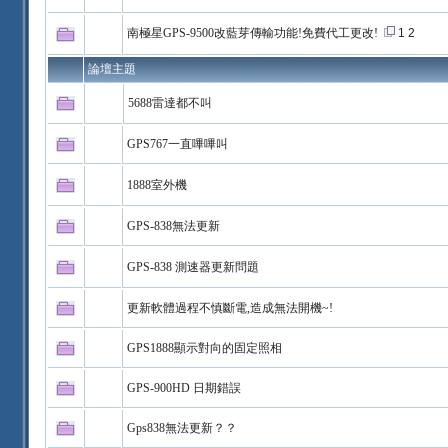
南極星GPS-9500改藍芽傳輸功能!免費代工更改!
1
2
論壇主題
5688雷達都不叫
GPS767一直嗶嗶叫
1888室外機
GPS-838無法更新
GPS-838 測速器更新問題
更新軟體過程不慎斷電,造成無法開機~!
GPS1888顯示對向的固定照相
GPS-900HD 日期錯誤
Gps838無法更新？？