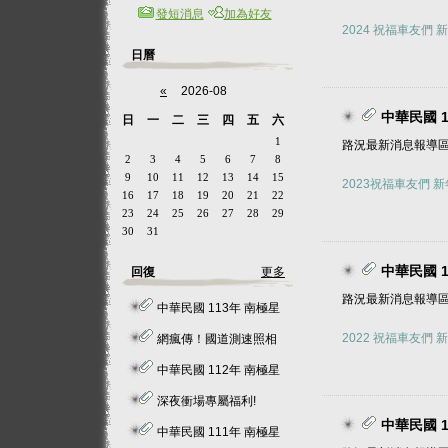
發短消息
加為好友
2024 祝福車友們 
日曆
«
2026-08
中華民國 1
日
一
二
三
四
五
六
1
路況最新消息報導
2
3
4
5
6
7
8
9
10
11
12
13
14
15
2023祝福車友們 
16
17
18
19
20
21
22
23
24
25
26
27
28
29
30
31
中華民國 1
回復
更多
路況最新消息報導
中華民國 113年 南極星 全台路況速報特區 ！
2022 祝福車友們 新
網瘋傳！國道測速照相「偽裝」變電箱 民怨：搶錢啊
中華民國 112年 南極星 全台路況速報特區 ！
深夜衝場專屬福利!
中華民國 1
中華民國 111年 南極星 全台路況速報特區 ！