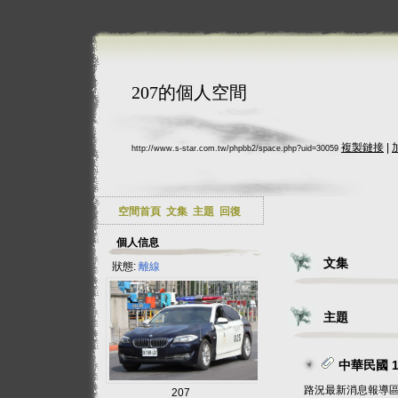
207的個人空間
複製鏈接
|
http://www.s-star.com.tw/phpbb2/space.php?uid=30059
空間首頁
文集
主題
回復
個人信息
文集
狀態:
離線
主題
中華民國 1
路況最新消息報導
207