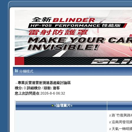
分欄模式
-
專業反雷達雷射測速器超級討論區
積分:
0
詳細積分
/ 頭銜: 遊客
您上次訪問是在
2026-8-6 06:32
≡論壇圖片≡
z
路ˊ竹復興路南
z
這兩周發現國一
z
天氣一轉晴