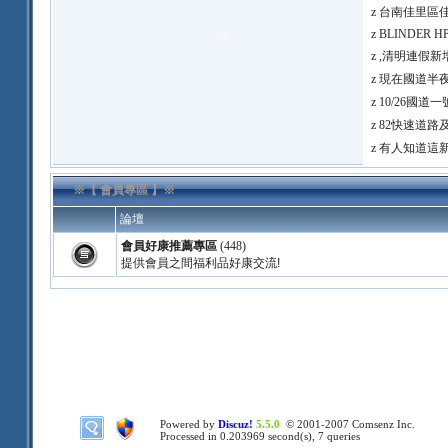
z
台南佳里區佳青
z
BLINDER HP-
z
,清明連假新
z
現在國道半
z
10/26國道一
z
82快速道路
z
有人知道這
※【 會員專區 】※
論壇
會員好康推薦專區
(448)
提供會員之間福利品好康交流!
Powered by
Discuz!
5.5.0
© 2001-2007
Comsenz Inc.
Processed in 0.203969 second(s), 7 queries