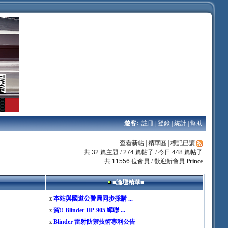
遊客:
註冊
|
登錄
|
統計
|
幫助
查看新帖
|
精華區
|
標記已讀
共
32
篇主題 /
274
篇帖子 / 今日
448
篇帖子
共
11556
位會員 / 歡迎新會員
Prince
≡論壇精華≡
z
本站與國道公警局同步採購 ...
z
賀!! Blinder HP-905 蟬聯 ...
z
Blinder 雷射防禦技術專利公告