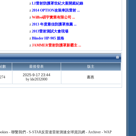
z
LI雷射防護罩世紀大案開庭紀錄
z
2014 OPTION改裝車訊雷射 ...
z
Willbo碩宇實業有限公司 ...
z
2013 年度最佳防護罩推薦 ...
z
2013雷射測試大會現場
z
Blinder HP-905 規格
z
JAMMER雷射防護罩新霸主 ...
帖數
最後發表
版主
2025-9-17 23:44
274
書惠
by
lde2032000
okies
-
聯繫我們
-
S-STAR反雷達雷射測速全球資訊網
-
Archiver
-
WAP