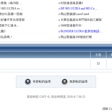
路（南26區 ...
z
82快速道路及國3
905 ULTRA vs ...
z
HP 905 ULTRA and 905 Co ...
增台61及國一照相
z
岡山聖森路LaserCam4
夜好像不常出現雷射
z
大寮忠義派出所門前K頻三腳架'
號南下仁德 & ...
z
5688雷達都不叫
及國3
z
BLINDER ULTRA 藍芽控制語 ...
新玩具嗎！
z
岡山聖森路200號前打靶
主題
32
有新帖的論壇
無新帖的論壇
當前時區 GMT+8, 現在時間是 2026-8-7 06:32
清除 Co