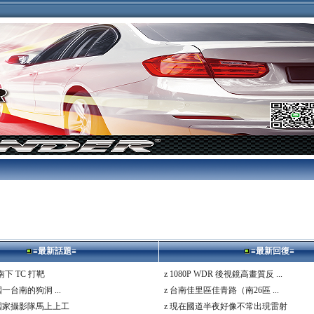
≡最新話題≡
≡最新回復≡
下 TC 打靶
z
1080P WDR 後視鏡高畫質反 ...
台南的狗洞 ...
z
台南佳里區佳青路（南26區 ...
國家攝影隊馬上上工
z
現在國道半夜好像不常出現雷射