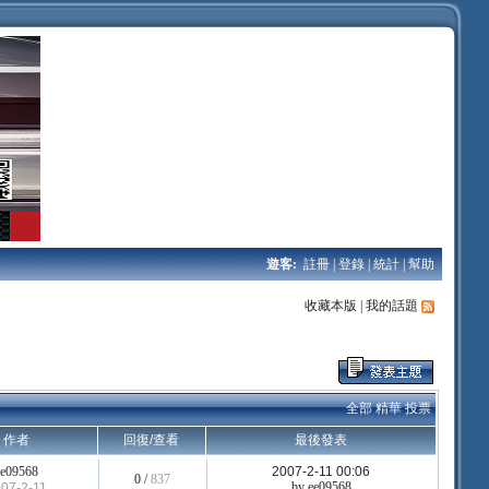
遊客:
註冊
|
登錄
|
統計
|
幫助
收藏本版
|
我的話題
全部
精華
投票
作者
回復/查看
最後發表
ee09568
2007-2-11 00:06
0 /
837
by
ee09568
07-2-11