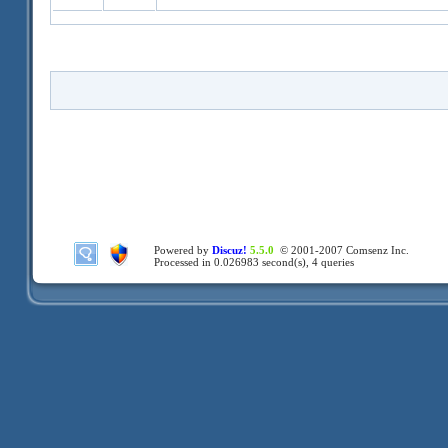
Powered by
Discuz!
5.5.0
© 2001-2007
Comsenz Inc.
Processed in 0.026983 second(s), 4 queries