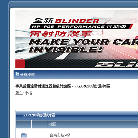
分欄模式
專業反雷達雷射測速器超級討論區
»
» GX-9200測試影片區
版主:
小楊
GX-9200測試影片區
標題
台南市新k桿