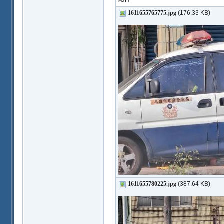
1611655765775.jpg
(176.33 KB)
1611655780225.jpg
(387.64 KB)