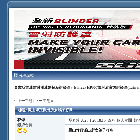
分欄模式
專業反雷達雷射測速器超級討論區
»
Blinder HP905雷射盾官方討論區(Taiwan
‹‹ 上一主題
|
下一主題 ››
標題: 鳳山埤頂派出所女鴿子打鳥
林偉
發表於 2021-1-26 18:15
資料
個人空間
短
銀牌會員
鳳山埤頂派出所女鴿子打鳥