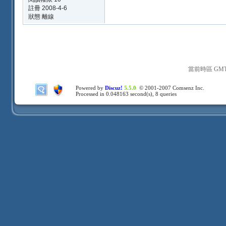
註冊 2008-4-6
狀態 離線
當前時區 GMT+8
Powered by
Discuz!
5.5.0
© 2001-2007
Comsenz Inc.
Processed in 0.048163 second(s), 8 queries