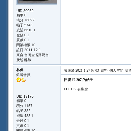
UID 30059
精華 0
積分 16092
帖子 5743
威望 6610 1
金錢 0 1
貢獻 0 1
閱讀權限 10
註冊 2011-12-1
來自 台灣全省路況台
狀態 離線
林偉
發表於 2021-1-27 07:03
資料
個人空間
短
銀牌會員
回復 #2 207 的帖子
FOCUS 有機會
UID 19170
精華 0
積分 1157
帖子 382
威望 483 1
金錢 0 1
貢獻 0 1
閱讀權限 10