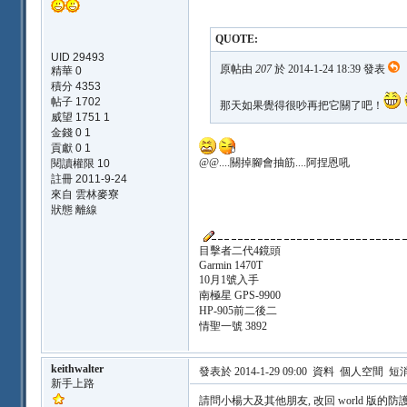
QUOTE:
UID 29493
原帖由
207
於 2014-1-24 18:39 發表
精華 0
積分 4353
帖子 1702
那天如果覺得很吵再把它關了吧！
威望 1751 1
金錢 0 1
貢獻 0 1
@@....關掉腳會抽筋....阿捏恩吼
閱讀權限 10
註冊 2011-9-24
來自 雲林麥寮
狀態 離線
目擊者二代4鏡頭
Garmin 1470T
10月1號入手
南極星 GPS-9900
HP-905前二後二
情聖一號 3892
keithwalter
發表於 2014-1-29 09:00
資料
個人空間
短
新手上路
請問小楊大及其他朋友, 改回 world 版的防護效