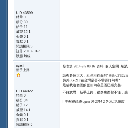
UID 43599
精華 0
積分 30
帖子 11
威望 12 1
金錢 0 1
貢獻 0 1
閱讀權限 5
註冊 2013-10-7
狀態 離線
agasi
發表於 2014-2-9 00:16
資料
個人空間
短消
新手上路
請教各位大大，紅色框裡面的"更新CPU設定
另外FG-21P在台灣是否不需要打勾呢?
最後我這個圖的更新內容是否已經完整?
UID 44022
不好意思，新手上路，很多東西都不懂，感
精華 0
積分 34
[
本帖最後由 agasi 於 2014-2-9 00:19 編輯
]
帖子 12
威望 14 1
金錢 0 1
貢獻 0 1
閱讀權限 5