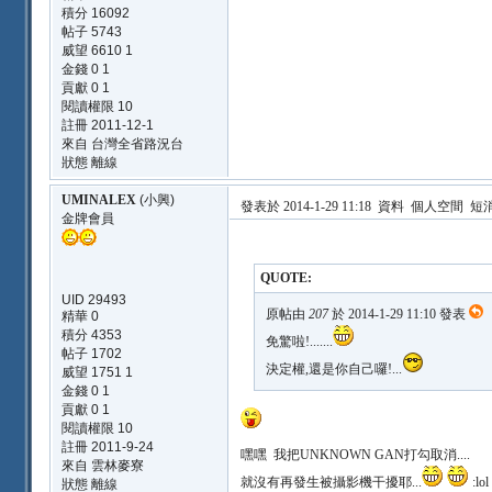
積分 16092
帖子 5743
威望 6610 1
金錢 0 1
貢獻 0 1
閱讀權限 10
註冊 2011-12-1
來自 台灣全省路況台
狀態 離線
UMINALEX
(小興)
發表於 2014-1-29 11:18
資料
個人空間
短
金牌會員
QUOTE:
UID 29493
原帖由
207
於 2014-1-29 11:10 發表
精華 0
積分 4353
免驚啦!.......
帖子 1702
決定權,還是你自己囉!...
威望 1751 1
金錢 0 1
貢獻 0 1
閱讀權限 10
註冊 2011-9-24
嘿嘿 我把UNKNOWN GAN打勾取消....
來自 雲林麥寮
就沒有再發生被攝影機干擾耶...
:lol
狀態 離線