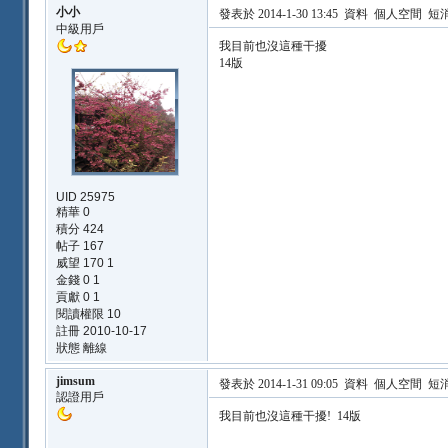
小小
發表於 2014-1-30 13:45
資料
個人空間
短
中級用戶
我目前也沒這種干擾
14版
UID 25975
精華 0
積分 424
帖子 167
威望 170 1
金錢 0 1
貢獻 0 1
閱讀權限 10
註冊 2010-10-17
狀態 離線
jimsum
發表於 2014-1-31 09:05
資料
個人空間
短
認證用戶
我目前也沒這種干擾! 14版