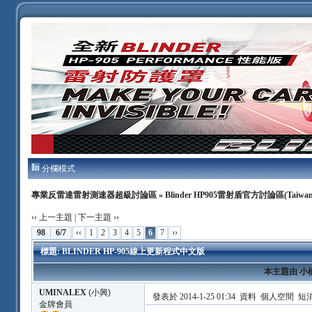
分欄模式
專業反雷達雷射測速器超級討論區
»
Blinder HP905雷射盾官方討論區(Taiwan
‹‹ 上一主題
|
下一主題 ››
98
6/7
‹‹
1
2
3
4
5
6
7
››
標題: BLINDER HP-905線上更新程式中文版
本主題由 小楊 
UMINALEX
(小興)
發表於 2014-1-25 01:34
資料
個人空間
短
金牌會員