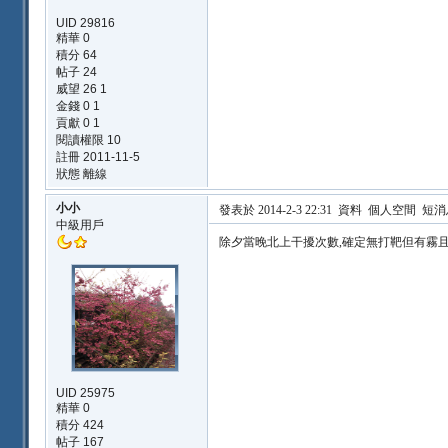
UID 29816
精華 0
積分 64
帖子 24
威望 26 1
金錢 0 1
貢獻 0 1
閱讀權限 10
註冊 2011-11-5
狀態 離線
小小
發表於 2014-2-3 22:31
資料
個人空間
短消
中級用戶
除夕當晚北上干擾次數,確定無打靶但有霧且是經
UID 25975
精華 0
積分 424
帖子 167