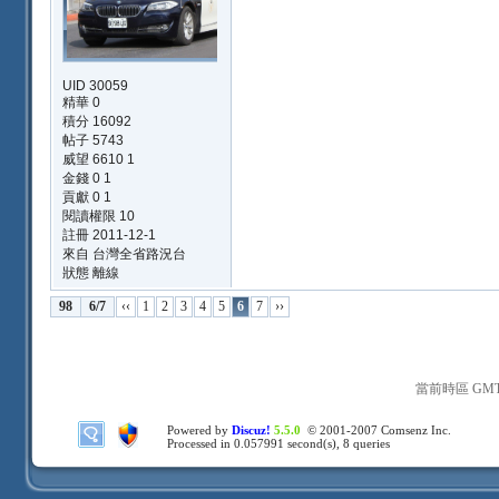
UID 30059
精華 0
積分 16092
帖子 5743
威望 6610 1
金錢 0 1
貢獻 0 1
閱讀權限 10
註冊 2011-12-1
來自 台灣全省路況台
狀態 離線
98
6/7
‹‹
1
2
3
4
5
6
7
››
當前時區 GMT+8
Powered by
Discuz!
5.5.0
© 2001-2007
Comsenz Inc.
Processed in 0.057991 second(s), 8 queries