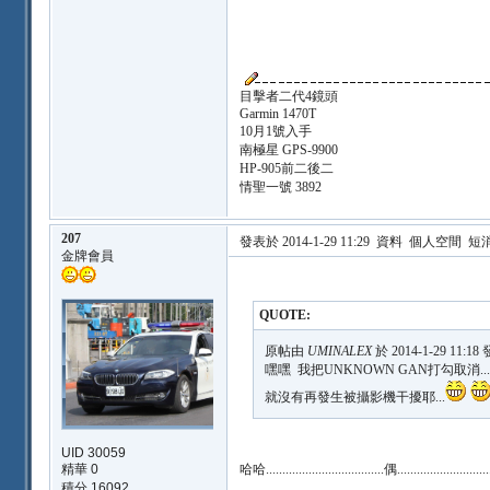
目擊者二代4鏡頭
Garmin 1470T
10月1號入手
南極星 GPS-9900
HP-905前二後二
情聖一號 3892
207
發表於 2014-1-29 11:29
資料
個人空間
短
金牌會員
QUOTE:
原帖由
UMINALEX
於 2014-1-29 11:1
嘿嘿 我把UNKNOWN GAN打勾取消...
就沒有再發生被攝影機干擾耶...
UID 30059
精華 0
哈哈....................................偶.................
積分 16092