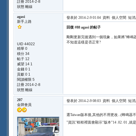
註冊 2014-2-8
狀態 離線
agasi
發表於 2014-2-9 01:04
資料
個人空間
短消
新手上路
回復 #88 agasi 的帖子
剛剛更新完後遇到一個現象，如果將"蜂鳴
不知道這樣是否正常?
UID 44022
精華 0
積分 34
帖子 12
威望 14 1
金錢 0 1
貢獻 0 1
閱讀權限 5
註冊 2014-2-8
狀態 離線
207
發表於 2014-2-9 08:03
資料
個人空間
短消
金牌會員
選Taiwan版本後,其他的不用更改...(蜂鳴器
"資訊"框框裡面會顯示"版本"14 .02. 01 ,就