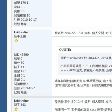
威望 170 1
金錢 0 1
貢獻 0 1
閱讀權限 10
註冊 2010-10-17
狀態 離線
keithwalter
發表於 2014-2-5 10:38
資料
個人空間
短消
新手上路
QUOTE:
UID 43599
原帖由
keithwalter
於 2014-1-29 20:54 
精華 0
積分 30
小弟的問題就是上了 14 台灣版,預設 Vitron
帖子 11
xxxxx 20/20 這支, 實在是不堪其擾
威望 12 1
金錢 0 1
貢獻 0 1
過年期間把韌體改回 14 世界通用版, 跑了北部
閱讀權限 5
(雷射測試器有打過,沒問題). 目前先用世界
註冊 2013-10-7
狀態 離線
keithwalter
發表於 2014-2-5 10:46
資料
個人空間
短消
新手上路
順便問一下, 常干擾的這隻 xxxx 20/20 是不是 LTI