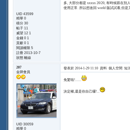
多, 大部分都是 xxxxx 20/20, 有時候跟在別人
使用正常. 所以想改回 world 版試試看,但是
UID 43599
精華 0
積分 30
帖子 11
威望 12 1
金錢 0 1
貢獻 0 1
閱讀權限 5
註冊 2013-10-7
狀態 離線
207
發表於 2014-1-29 11:10
資料
個人空間
短
金牌會員
免驚啦!.......
決定權,還是你自己囉!...
UID 30059
精華 0