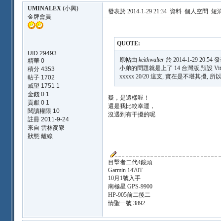
UMINALEX
(小興)
發表於 2014-1-29 21:34
資料
個人空間
短
金牌會員
QUOTE:
UID 29493
原帖由
keithwalter
於 2014-1-29 20:54 
精華 0
小弟的問題就是上了 14 台灣版,預設 Vitron
積分 4353
xxxxx 20/20 這支, 實在是不堪其擾
帖子 1702
威望 1751 1
金錢 0 1
疑，是這樣喔！
貢獻 0 1
還是我比較幸運，
閱讀權限 10
沒遇到有干擾的呢
註冊 2011-9-24
來自 雲林麥寮
狀態 離線
目擊者二代4鏡頭
Garmin 1470T
10月1號入手
南極星 GPS-9900
HP-905前二後二
情聖一號 3892