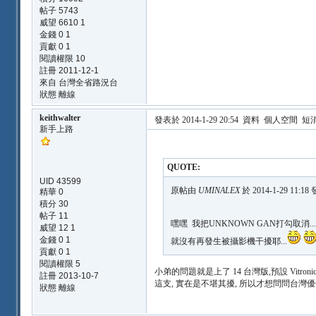
帖子 5743
威望 6610 1
金錢 0 1
貢獻 0 1
閱讀權限 10
註冊 2011-12-1
來自 台灣全省路況台
狀態 離線
keithwalter
發表於 2014-1-29 20:54
資料
個人空間
短
新手上路
QUOTE:
UID 43599
原帖由
UMINALEX
於 2014-1-29 11:1
精華 0
積分 30
帖子 11
嘿嘿 我把UNKNOWN GAN打勾取消...
威望 12 1
金錢 0 1
就沒有再發生被攝影機干擾耶...
貢獻 0 1
閱讀權限 5
小弟的問題就是上了 14 台灣版,預設 Vitronic po
註冊 2013-10-7
這支, 實在是不堪其擾, 所以才想問問台灣
狀態 離線