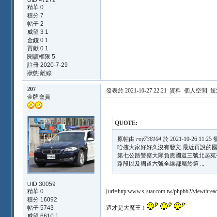
UID 47272
精華 0
積分 7
帖子 2
威望 3 1
金錢 0 1
貢獻 0 1
閱讀權限 5
註冊 2020-7-29
狀態 離線
207
發表於 2021-10-27 22:21
資料
個人空間
短
金牌會員
QUOTE:
原帖由
roy738104
於 2021-10-26 11:25
哈摟大家好好久沒有發文 最近再說的
第七公路警察大隊負責國道三號北起苑
路段以及國道六號全線都屬於第 ...
UID 30059
精華 0
[url=http:
www.s-star.com.tw/phpbb2/viewthrea
積分 16092
帖子 5743
這才是大魔王！
威望 6610 1