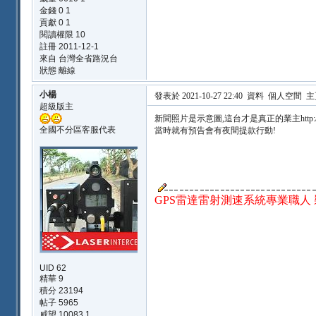
金錢 0 1
貢獻 0 1
閱讀權限 10
註冊 2011-12-1
來自 台灣全省路況台
狀態 離線
小楊
發表於 2021-10-27 22:40
資料
個人空間
主
超級版主
新聞照片是示意圖,這台才是真正的業主
http
全國不分區客服代表
當時就有預告會有夜間提款行動!
GPS雷達雷射測速系統專業職人 裝機
UID 62
精華
9
積分 23194
帖子 5965
威望 10083 1