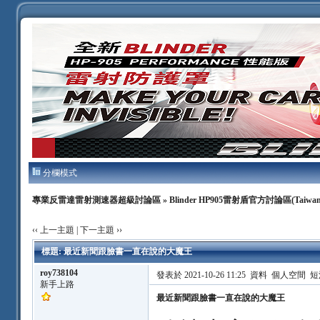
分欄模式
專業反雷達雷射測速器超級討論區
»
Blinder HP905雷射盾官方討論區(Taiwan
‹‹ 上一主題
|
下一主題 ››
標題: 最近新聞跟臉書一直在說的大魔王
roy738104
發表於 2021-10-26 11:25
資料
個人空間
短
新手上路
最近新聞跟臉書一直在說的大魔王