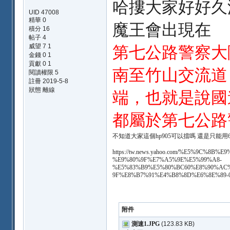
哈摟大家好好久
UID 47008
精華 0
魔王會出現在
積分 16
帖子 4
威望 7 1
第七公路警察大
金錢 0 1
貢獻 0 1
南至竹山交流道
閱讀權限 5
註冊 2019-5-8
狀態 離線
端，也就是說國
都屬於第七公路
不知道大家這個hp905可以擋嗎 還是只能用6
https://tw.news.yahoo.com/%E5%9
%E9%80%9F%E7%A5%9E%E5%99%A8-
%E5%83%B9%E5%80%BC60%E8%90%AC
9F%E8%B7%91%E4%B8%8D%E6%8E%89-064
附件
測速1.JPG
(123.83 KB)