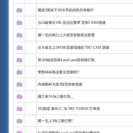
國道3號南下391K早起的鳥兒有槍打
台24線東向10K 長治往繁華 雷射CAM4測速
國一北向林口上大坡雷射槍星光夜襲
台９線北上249.8K花蓮瑞穗段 TRU CAM 測速
屏189線堤防路LaserCam4雷射槍打鳥
警察杯杯再說要注意聽阿!!
內埔鄉科大路2段雷射槍測速
國三南74.6k三眼打鳥...
182縣道 東向17. 5k TRU VISION 打車尾
國一北上30k三眼打靶!