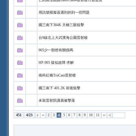
仁武區澄觀路LaserCam4雷射槍付費追焦
用訊號模擬器遇到的到一些問題
國三南下384K 天橋三眼狙擊
台9線北上大武濱海公園雷射槍
905少一顆燈有關係嗎
HP-905 疑似故障 求解
南科紅橋TruCam雷射槍
國三南下 401.2K 前後狙擊
未裝雷射防護盾被擊落
451
4/23
|‹
‹‹
2
3
4
5
6
7
8
9
10
11
››
›|