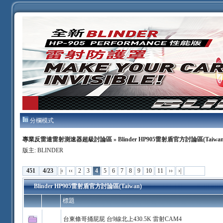
分欄模式
專業反雷達雷射測速器超級討論區
» Blinder HP905雷射盾官方討論區(Taiwan
版主:
BLINDER
451
4/23
|‹
‹‹
2
3
4
5
6
7
8
9
10
11
››
›|
Blinder HP905雷射盾官方討論區(Taiwan)
標題
台東條哥捅屁屁 台9線北上430.5K 雷射CAM4