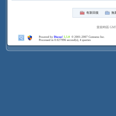
有新回復
無
當前時區 GMT+8
Powered by
Discuz!
5.5.0
© 2001-2007
Comsenz Inc.
Processed in 0.027996 second(s), 4 queries