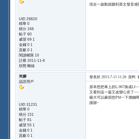
現在一啟動就聽到英文發音感
UID 29820
精華 0
積分 168
帖子 60
威望 69 1
金錢 0 1
貢獻 0 1
閱讀權限 10
註冊 2011-11-6
狀態 離線
夾腳
發表於 2013-7-11 11:26
資料
認證用戶
原本想把車上的L-907換成LI~
又看到這一篇又改變心意了~~
楊大可以麻煩您PM一下價錢嗎
謝謝~
UID 31231
精華 0
積分 151
帖子 81
威望 55 1
金錢 0 1
貢獻 0 1