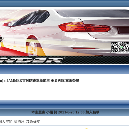
n)
» JAMMER雷射防護罩新霸主 王者再臨 重返榮耀
本主題由 小楊 於 2013-6-20 12:06 加入精華
個人空間
短消息
加為好友