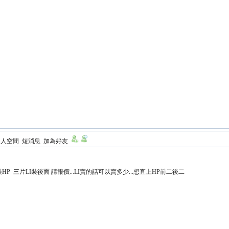
個人空間
短消息
加為好友
HP 三片LI裝後面 請報價...LI賣的話可以賣多少...想直上HP前二後二