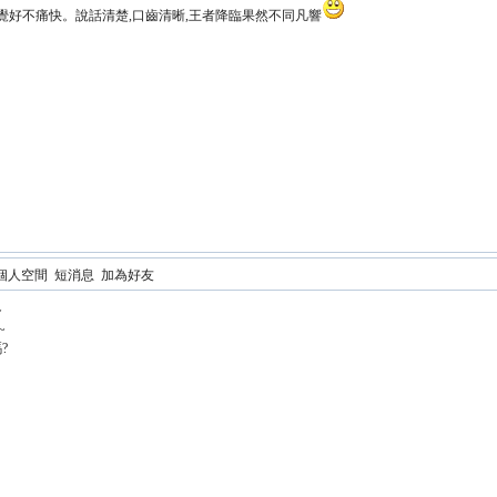
覺好不痛快。說話清楚,口齒清晰,王者降臨果然不同凡響
個人空間
短消息
加為好友
~
~
?