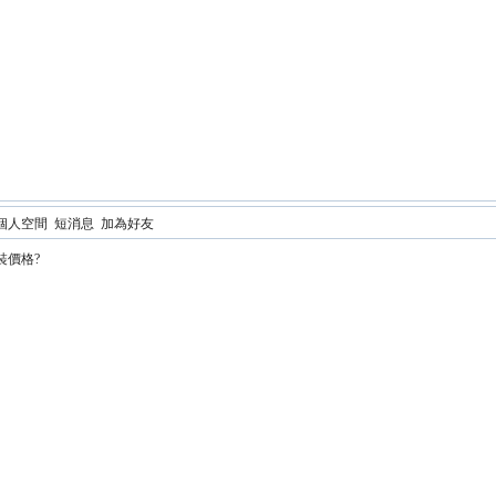
個人空間
短消息
加為好友
安裝價格?