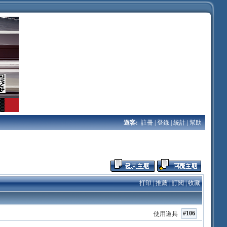
遊客:
註冊
|
登錄
|
統計
|
幫助
打印
|
推薦
|
訂閱
|
收藏
#106
使用道具