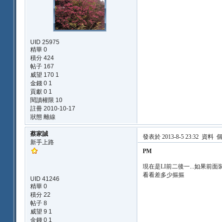
UID 25975
精華 0
積分 424
帖子 167
威望 170 1
金錢 0 1
貢獻 0 1
閱讀權限 10
註冊 2010-10-17
狀態 離線
蔡家誠
發表於 2013-8-5 23:32
資料
新手上路
PM
現在是LI前二後一...如果前面裝
看看差多少摳摳
UID 41246
精華 0
積分 22
帖子 8
威望 9 1
金錢 0 1