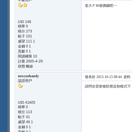
中級用戶
老大ＰＭ個價錢吧~~
UID 146
精華 0
積分 273
帖子 101
威望 111 1
金錢 0 1
貢獻 0 1
閱讀權限 10
註冊 2005-4-29
狀態 離線
newyorkandy
發表於 2013-10-15 08:44
資料
認證用戶
請問在雷射槍防禦反制模式下
UID 41605
精華 0
積分 113
帖子 41
威望 46 1
金錢 0 1