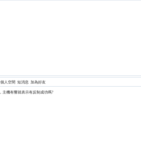
個人空間
短消息
加為好友
，主機有響就表示有反制成功嗎?