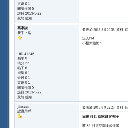
貢獻 0 1
閱讀權限 5
註冊 2013-5-22
狀態 離線
蔡家誠
發表於 2013-8-9 20:58
資料
新手上路
沒人PM
小楊大很忙??
UID 41246
精華 0
積分 22
帖子 8
威望 9 1
金錢 0 1
貢獻 0 1
閱讀權限 5
註冊 2013-5-22
狀態 離線
jimsum
發表於 2013-8-9 22:23
資料
認證用戶
回復 #111 蔡家誠 的帖子
蔡大! 打電話問比較快啦!