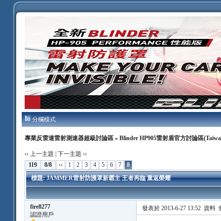
分欄模式
專業反雷達雷射測速器超級討論區
»
Blinder HP905雷射盾官方討論區(Taiwa
‹‹ 上一主題
|
下一主題 ››
119
8/8
‹‹
1
2
3
4
5
6
7
8
標題: JAMMER雷射防護罩新霸主 王者再臨 重返榮耀
fire8277
發表於 2013-6-27 13:52
資料
認證用戶