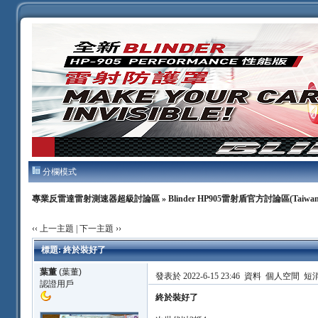
分欄模式
專業反雷達雷射測速器超級討論區
»
Blinder HP905雷射盾官方討論區(Taiwan
‹‹ 上一主題
|
下一主題 ››
標題: 終於裝好了
葉董
(葉董)
發表於 2022-6-15 23:46
資料
個人空間
短
認證用戶
終於裝好了