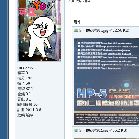
次世代以2抵4
附件
S__196304901.jpg
(412.56 KB)
UID 27398
精華 0
積分 192
帖子 56
威望 82 1
金錢 0 1
貢獻 0 1
閱讀權限 10
註冊 2011-3-6
狀態 離線
S__196304902.jpg
(466.2 KB)