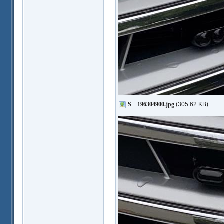
S__196304900.jpg
(305.62 KB)