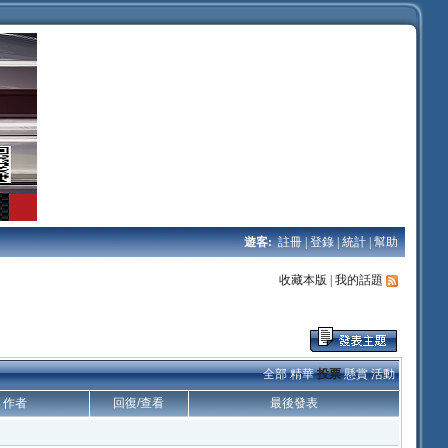
遊客:
註冊
|
登錄
|
統計
|
幫助
收藏本版
|
我的話題
全部
精華
投票
懸賞
活動
作者
回復/查看
最後發表