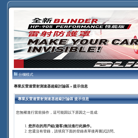
分欄模式
專業反雷達雷射測速器超級討論區
» 提示信息
專業反雷達雷射測速器超級討論區 提示信息
您無權進行當前操作，這可能因以下原因之一造成:
您所在的用戶組(遊客)無法進行此操作。
您還沒有登錄，請填寫下面的登錄表單後再嘗試訪問。