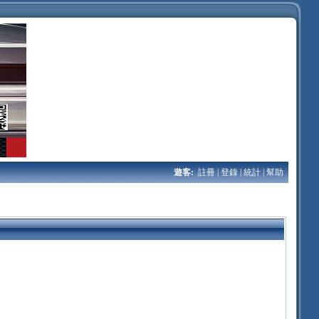
遊客:
註冊
|
登錄
|
統計
|
幫助