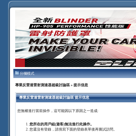
分欄模式
專業反雷達雷射測速器超級討論區
» 提示信息
專業反雷達雷射測速器超級討論區 提示信息
您無權進行當前操作，這可能因以下原因之一造成:
您所在的用戶組(遊客)無法進行此操作。
您還沒有登錄，請填寫下面的登錄表單後再嘗試訪問。