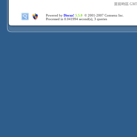
當前時區 GMT+8
Powered by
Discuz!
5.5.0
© 2001-2007
Comsenz Inc.
Processed in 0.041994 second(s), 3 queries