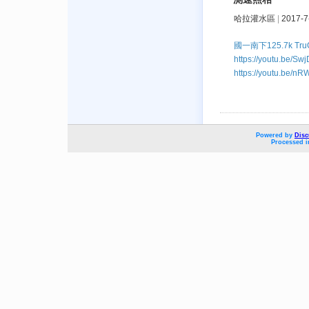
哈拉灌水區
|
2017-7
國一南下125.7k TruC
https://youtu
https://youtu.be/n
Powered by
Disc
Processed i