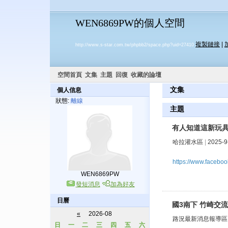
WEN6869PW的個人空間
複製鏈接
|
http://www.s-star.com.tw/phpbb2/space.php?uid=27410
空間首頁
文集
主題
回復
收藏的論壇
文集
個人信息
狀態:
離線
主題
有人知道這新玩
哈拉灌水區
|
2025-9
https://www.facebo
WEN6869PW
發短消息
加為好友
日曆
國3南下 竹崎交流道
«
2026-08
路況最新消息報導區
日
一
二
三
四
五
六