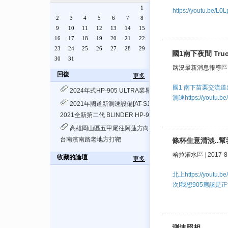
1
https://youtu.be/L
2
3
4
5
6
7
8
9
10
11
12
13
14
15
16
17
18
19
20
21
22
23
24
25
26
27
28
29
國1南下夜間 Tru
30
31
路況最新消息報導區
回復
更多
國1 南下苗栗交流道出口Tr
2024年式HP-905 ULTRA業界最強規格軍規3LD版本
測速https://youtu.b
2021年國道新測速設備[AT-S1手提式雷達測速照相儀]
2021全新第二代 BLINDER HP-905 Performance
高雄岡山區五甲尾往阿蓮方向員警車上打靶
台南濱南路老地方打靶
條杯生意清淡..幫
哈拉灌水區
|
2017-8
收藏的論壇
更多
北上https://youtu
次!我想905應該是正常
測速照相