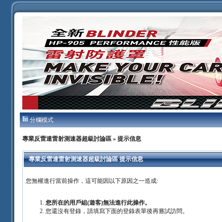
分欄模式
專業反雷達雷射測速器超級討論區
» 提示信息
專業反雷達雷射測速器超級討論區 提示信息
您無權進行當前操作，這可能因以下原因之一造成:
您所在的用戶組(遊客)無法進行此操作。
您還沒有登錄，請填寫下面的登錄表單後再嘗試訪問。