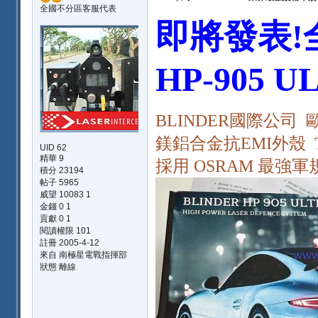
全國不分區客服代表
即將發表!全
HP-905 U
BLINDER國際公司
鎂鋁合金抗EMI外殼 Tr
UID 62
精華
9
採用 OSRAM 最強
積分 23194
帖子 5965
威望 10083 1
金錢 0 1
貢獻 0 1
閱讀權限 101
註冊 2005-4-12
來自 南極星電戰指揮部
狀態 離線