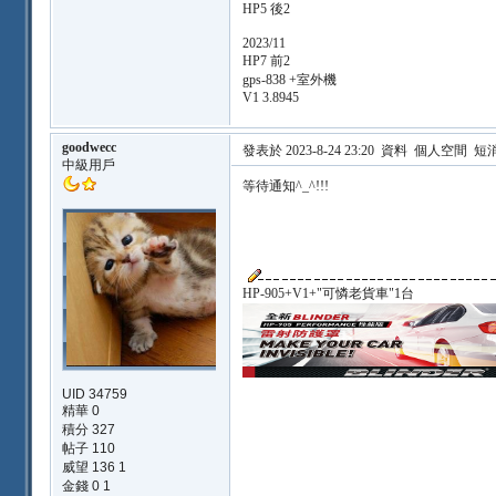
HP5 後2
2023/11
HP7 前2
gps-838 +室外機
V1 3.8945
goodwecc
發表於 2023-8-24 23:20
資料
個人空間
短
中級用戶
等待通知^_^!!!
HP-905+V1+"可憐老貨車"1台
UID 34759
精華 0
積分 327
帖子 110
威望 136 1
金錢 0 1