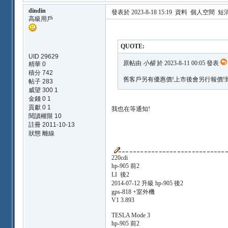
dindin
發表於 2023-8-18 15:19
資料
個人空間
短
高級用戶
QUOTE:
UID 29629
原帖由
小楊
於 2023-8-11 00:05 發表
精華 0
積分 742
舊客戶另有優惠價!上市後會另行報價!
帖子 283
威望 300 1
金錢 0 1
貢獻 0 1
我也在等通知!
閱讀權限 10
註冊 2011-10-13
狀態 離線
220cdi
hp-905 前2
LI 後2
2014-07-12 升級 hp-905 後2
gps-818 +室外機
V1 3.893
TESLA Mode 3
hp-905 前2