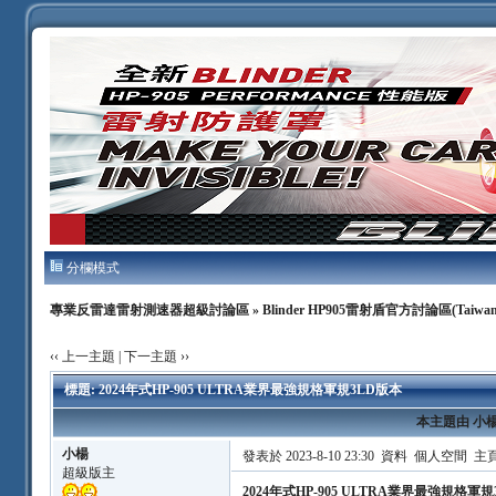
分欄模式
專業反雷達雷射測速器超級討論區
»
Blinder HP905雷射盾官方討論區(Taiwan
‹‹ 上一主題
|
下一主題 ››
標題: 2024年式HP-905 ULTRA業界最強規格軍規3LD版本
本主題由 小楊 於
小楊
發表於 2023-8-10 23:30
資料
個人空間
主
超級版主
2024年式HP-905 ULTRA業界最強規格軍