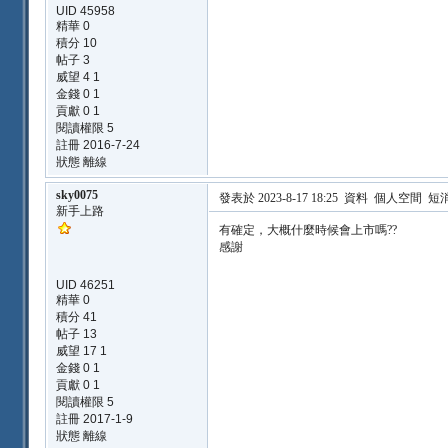
UID 45958
精華 0
積分 10
帖子 3
威望 4 1
金錢 0 1
貢獻 0 1
閱讀權限 5
註冊 2016-7-24
狀態 離線
sky0075
發表於 2023-8-17 18:25
資料
個人空間
短
新手上路
有確定，大概什麼時候會上市嗎??
感謝
UID 46251
精華 0
積分 41
帖子 13
威望 17 1
金錢 0 1
貢獻 0 1
閱讀權限 5
註冊 2017-1-9
狀態 離線