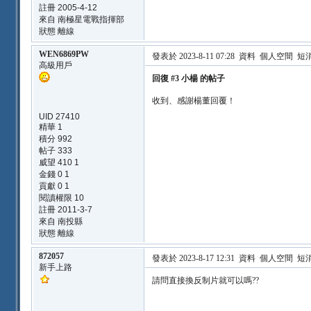
註冊 2005-4-12
來自 南極星電戰指揮部
狀態 離線
WEN6869PW
發表於 2023-8-11 07:28
資料
個人空間
短
高級用戶
回復 #3 小楊 的帖子
收到、感謝楊董回覆！
UID 27410
精華
1
積分 992
帖子 333
威望 410 1
金錢 0 1
貢獻 0 1
閱讀權限 10
註冊 2011-3-7
來自 南投縣
狀態 離線
872057
發表於 2023-8-17 12:31
資料
個人空間
短
新手上路
請問直接換反制片就可以嗎??