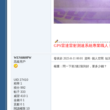
GPS雷達雷射測速系統專業職人 裝機
WEN6869PW
發表於 2023-8-11 00:01
資料
個人空間
短
高級用戶
楊董：問一下前2後2裝到好，要多少錢？
UID 27410
精華
1
積分 992
帖子 333
威望 410 1
金錢 0 1
貢獻 0 1
閱讀權限 10