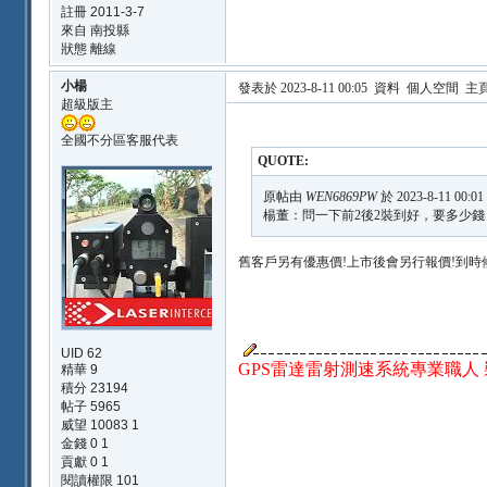
註冊 2011-3-7
來自 南投縣
狀態 離線
小楊
發表於 2023-8-11 00:05
資料
個人空間
主
超級版主
全國不分區客服代表
QUOTE:
原帖由
WEN6869PW
於 2023-8-11 00:
楊董：問一下前2後2裝到好，要多少錢
舊客戶另有優惠價!上市後會另行報價!到時
UID 62
GPS雷達雷射測速系統專業職人 裝機
精華
9
積分 23194
帖子 5965
威望 10083 1
金錢 0 1
貢獻 0 1
閱讀權限 101