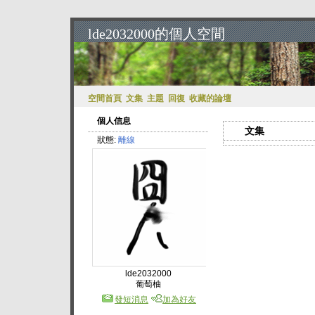
lde2032000的個人空間
空間首頁
文集
主題
回復
收藏的論壇
個人信息
文集
狀態:
離線
lde2032000
葡萄柚
發短消息
加為好友