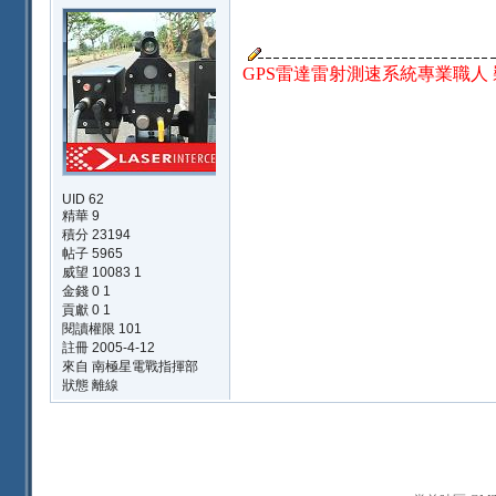
GPS雷達雷射測速系統專業職人 裝機
UID 62
精華
9
積分 23194
帖子 5965
威望 10083 1
金錢 0 1
貢獻 0 1
閱讀權限 101
註冊 2005-4-12
來自 南極星電戰指揮部
狀態 離線