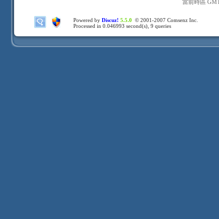
當前時區 GMT+8
Powered by
Discuz!
5.5.0
© 2001-2007
Comsenz Inc.
Processed in 0.046993 second(s), 9 queries