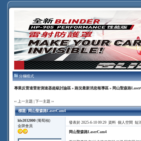
分欄模式
專業反雷達雷射測速器超級討論區
»
路況最新消息報導區
» 岡山聖森路Laser
‹‹ 上一主題
|
下一主題 ››
標題: 岡山聖森路LaserCam4
lde2032000
(葡萄柚)
發表於 2025-6-10 09:29
資料
個人空間
短
金牌會員
岡山聖森路LaserCam4