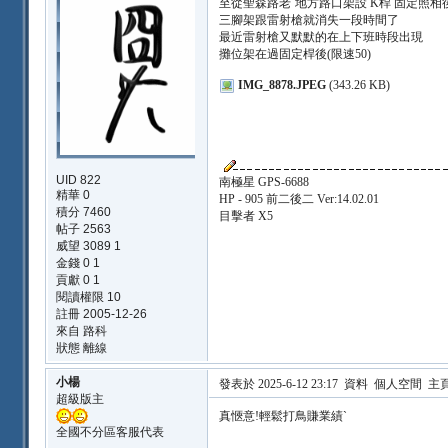
至從聖森路老ˋ地方路口架設 K桿 固定照相
三腳架跟雷射槍就消失一段時間了
最近雷射槍又默默的在上下班時段出現
攤位架在過固定桿後(限速50)
IMG_8878.JPEG
(343.26 KB)
UID 822
南極星 GPS-6688
精華 0
HP - 905 前二後二 Ver:14.02.01
積分 7460
目擊者 X5
帖子 2563
威望 3089 1
金錢 0 1
貢獻 0 1
閱讀權限 10
註冊 2005-12-26
來自 路科
狀態 離線
小楊
發表於 2025-6-12 23:17
資料
個人空間
主
超級版主
真愜意!輕鬆打鳥賺業績ˋ
全國不分區客服代表