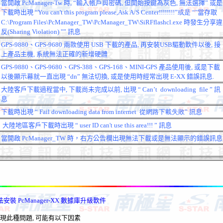
當開啟
PcManager-Tw
時
, “
輸入帳戶與密碼
,
但開始按鍵為灰色
,
無法選擇
”
或是
下載時出現
“
You can't this program please,Ask A/S Center!!!!!!!!”或是
“"
當存取
C:\Program Files\PcManager_TW\PcManager_TW\SiRFflashcl.exe
時發生分享違
反
(Sharing Violation) "”
訊息
GPS-9880
、
GPS-9680
兩款使用
USB
下載的產品
,
再安裝
USB
驅動軟件以後
,
接
上產品主機
,
系統無法正確的新增硬體
GPS-9880
、
GPS-9680
、
GPS-388
、
GPS-168
、
MINI-GPS
產品使用後
,
或是下載
以後顯示幕就一直出現
“dn”
無法切換, 或是使用時經常出現 E-XX 錯誤訊息.
大陸客戶下載過程當中
,
下載尚未完成以前
,
出現
“
Can
’
t
downloading
file
”
訊
息
下載時出現
“
Fail downloading data from internet
從網路下載失敗
”
訊息
大陸地區客戶下載時出現
“
user ID can't use this area!!!
”
訊息
當開啟
PcManager_TW
時，右方公告欄出現無法下載或是無法顯示的錯誤訊息
法安裝 PcManager-XX 數據庫升級軟件
 出現此種問題, 可能有以下因素