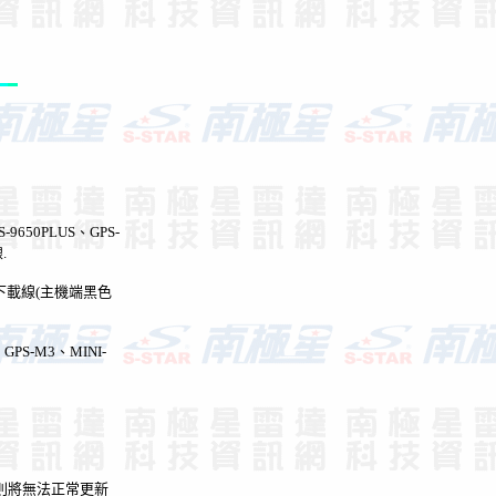
S-9650PLUS
、
GPS-
線
.
下載線
(
主機端黑色
、
GPS-M3
、
MINI-
否則將無法正常更新