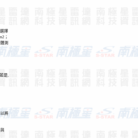
選擇
m2
；
軟體測
若是
,
所以將
m
與