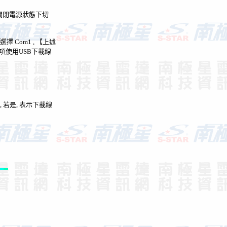
置（關閉電源狀態下切
選擇
Com1 ,
【上述
項使用
USB
下載線
,
若是
,
表示下載線