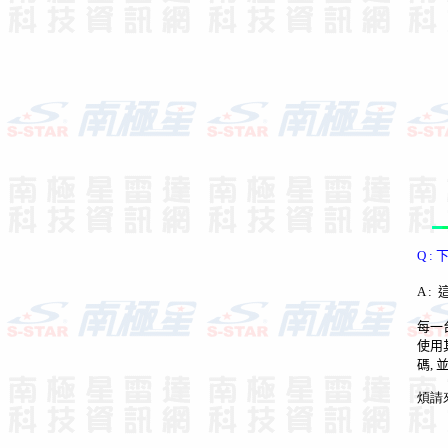
Q :
A :
每一
使用
碼
,
煩請