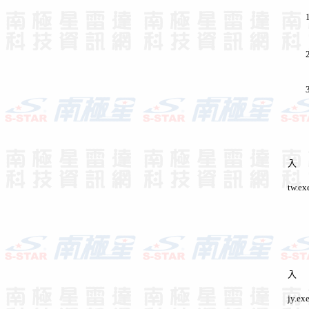
1. 
作
2. 
3.
臺
將解壓
入
C: \
tw.ex
執
大
將解壓
入
C: \
jy.ex