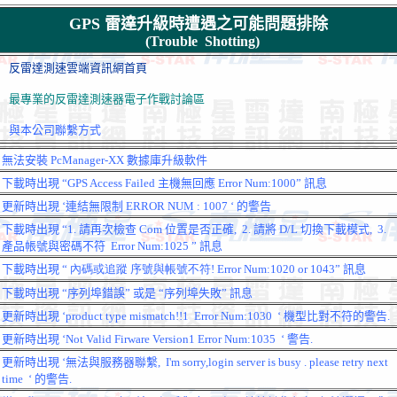
GPS 雷達升級時遭遇之可能問題排除
(Trouble Shotting)
反雷達測速雲端資訊網首頁
最專業的反雷達測速器電子作戰討論區
與本公司聯繫方式
無法安裝
PcManager-XX
數據庫升級軟件
下載時出現
“GPS Access Failed
主機無回應
Error Num:1000”
訊息
更新時出現 ‘連結無限制 ERROR NUM : 1007 ‘ 的警告
下載時出現
“1.
請再次檢查
Com
位置是否正確
,
2.
請將
D/L
切換下載模式
,
3.
產品帳號與密碼不符
Error Num:1025 ”
訊息
下載時出現
“
內碼或追蹤
序號與帳號不符!
Error Num:1020 or 1043”
訊息
下載時出現
“
序列埠錯誤
”
或是
“
序列埠失敗
”
訊息
更新時出現
‘product type mismatch!!1
Error Num:1030
‘
機型比對不符的警告
.
更新時出現
‘
Not Valid Firware Version1 Error Num:1035
‘
警告
.
更新時出現
‘
無法與服務器聯繫
,
I'm sorry,login server is busy . please retry next
time
‘
的警告
.