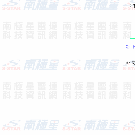
2.
Q :
A :