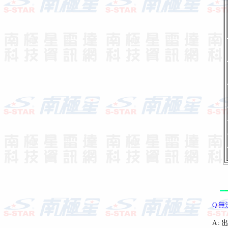
Q 無
A :