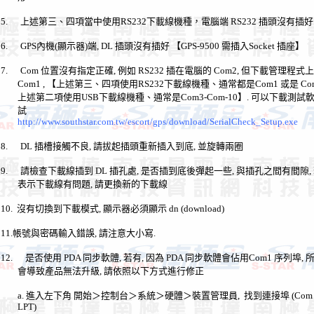
5.
上述第三、四項當中使用
RS232
下載線機種，電腦端
RS232
插頭沒有插好
6.
GPS
內機
(
顯示器
)
端
, DL
插頭沒有插好
【
GPS-9500
需插入
Socket
插座】
7.
Com
位置沒有指定正確
,
例如
RS232
插在電腦的
Com2,
但下載管理程式上
Com1 ,
【上述第三、四項使用
RS232
下載線機種、通常都是
Com1
或是
Co
上述第二項使用
USB
下載線機種、通常是
Com3-Com-10
】.
可以下載測試
試
http://www.southstar.com.tw/escort/gps/download/SerialCheck_Setup.exe
8.
DL
插槽接觸不良
,
請拔起插頭重新插入到底
,
並旋轉兩圈
9.
請檢查下載線插到
DL
插孔處
,
是否插到底後彈起一些
,
與插孔之間有間隙
,
表示下載線有問題
,
請更換新的下載線
10.
沒有切換到下載模式
,
顯示器必須顯示
dn (download)
11.
帳號與密碼輸入錯誤
,
請注意大小寫
.
12.
是否使用
PDA
同步軟體
,
若有
,
因為
PDA
同步軟體會佔用
Com1
序列埠
,
會導致產品無法升級
,
請依照以下方式進行修正
a.
進入左下角
開始＞控制台＞系統＞硬體＞裝置管理員
,
找到連接埠
(Co
LPT)