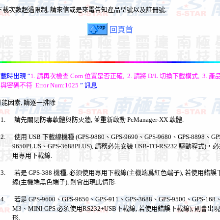
下載次數超過限制, 請來信或是來電告知產品型號以及註冊號.
回頁首
下載時出現
“
1.
請再次檢查
Com
位置是否正確
,
2.
請將
D/L
切換下載模式
,
3.
產
與密碼不符
Error Num:1025
”
訊息
可能因素
,
請逐一排除
1.
請先關閉防毒軟體與防火牆
,
並重新啟動
PcManager-XX
軟體
.
2.
使用
USB
下載線機種
(GPS-9880
、
GPS-9690
、
GPS-9680
、
GPS-8898
、
GP
9650PLUS
、
GPS-3688PLUS),
請務必先安裝
USB-TO-RS232
驅動程式
)
，必
用專用下載線
.
3.
若是
GPS-388
機種
,
必須使用專用下載線
(
主機端爲紅色端子
),
若使用錯誤
線
(
主機端黑色端子
),
則會出現此情形
.
4.
若是
GPS-9600
、
GPS-9650
、
GPS-911
、
GPS-3688
、
GPS-9500
、
GPS-168
M3
、
MINI-GPS
必須使用
RS232+USB
下載線
,
若使用錯誤下載線
),
則會出現
形
.