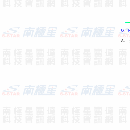
執
Q :
A :