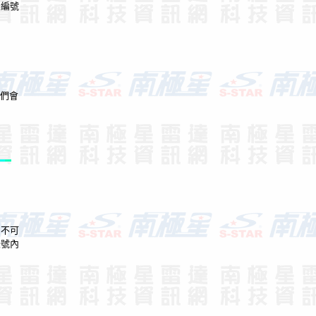
1
編號
們會
,
不可
帳號內