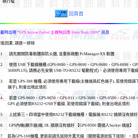
行檔
回頁首
下載時出現
“
GPS Access Failed
主機無回應
Error Num:1000
”
訊息
可能因素
,
請逐一排除
1.
請先關閉防毒軟體與防火牆
,
並重新啟動
PcManager-XX
軟體
.
2.
使用
USB
下載線機種
(GPS-9880
、
GPS-9690
、
GPS-9680
、
GPS-8898
、
GP
3688PLUS),
請務必先安裝
USB-TO-RS232
驅動程式
)
，必須使用專用下載
3.
若是
GPS-388
機種
,
必須使用專用下載線
(
主機端爲紅色端子
),
若使用錯誤
端子
),
則會出現此情形
.
4.
若是
GPS-9600
、
GPS-9650
、
GPS-911
、
GPS-3688
、
GPS-9500
、
GPS-168
GPS
必須使用
RS232+USB
下載線
,
若使用錯誤下載線
),
則會出現此情形
.
5.
上述第三、四項當中使用
RS232
下載線機種，電腦端
RS232
插頭沒有插好
6.
GPS
內機
(
顯示器
)
端
, DL
插頭沒有插好
【
GPS-9500
需插入
Socket
插座】
7 若為GPS-168機種, 更新前請先拔除外置天線（關閉電源狀態下拔除）。