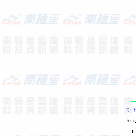
Q :
A :
1