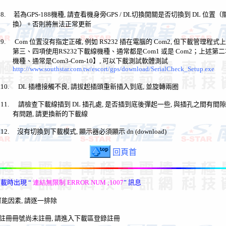
8. 若為GPS-188機種, 請查看機身旁GPS / DL切換開關是否切換到 DL 位
換）。否則將無法正常更新
9.
Com
位置沒有指定正確
,
例如
RS232
插在電腦的
Com2,
但下載管理程式上
第三、四項使用
RS232
下載線機種、通常都是
Com1
或是
Com2
；上述第二
機種、通常是
Com3-Com-10
】,
可以下載測試軟體測試
http://www.southstar.com.tw/escort/gps/download/SerialCheck_Setup.exe
10.
DL
插槽接觸不良
,
請拔起插頭重新插入到底
,
並旋轉兩圈
11.
請檢查下載線插到
DL
插孔處
,
是否插到底後彈起一些
,
與插孔之間有間隙
有問題
,
請更換新的下載線
12. 沒有
切換到下載模式
,
顯示器必須顯示
dn (download)
回頁首
下載時出現
“
連結無限制 ERROR NUM ;1007
”
訊息
可能因素
,
請逐一排除
. 註冊冊號尚未註冊, 請進入下載區登錄註冊