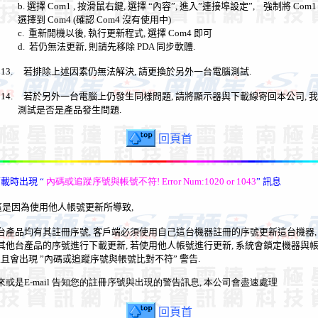
b.
選擇
Com1 ,
按滑鼠右鍵
,
選擇
“
內容
”,
進入
”
連接埠設定
”,
強制將
Com
選擇到
Com4 (
確認
Com4
沒有使用中
)
c.
重新開機以後
,
執行更新程式
,
選擇
Com4
即可
d.
若仍無法更新
,
則請先移除
PDA
同步軟體
.
13.
若排除上述因素仍無法解決
,
請更換於另外一台電腦測試
.
14.
若於另外一台電腦上仍發生同樣問題
,
請將顯示器與下載線寄回本公司
,
我
測試是否是產品發生問題
.
回頁首
下載時出現
“
內碼或追蹤序號與帳號不符!
Error Num:1020 or 1043
”
訊息
這是因為使用他人帳號更新所導致,
台產品均有其註冊序號
,
客戶端必須使用自己這台機器註冊的序號更新這台機器
其他台產品的序號進行下載更新
,
若使用他人帳號進行更新
,
系統會鎖定機器與
並且會出現
”
內碼或追蹤序號與帳號比對不符
”
警告
.
來或是E-mail 告知您的註冊序號與出現的警告訊息, 本公司會盡速處理
回頁首