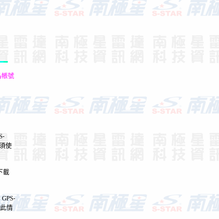
品帳號
S-
須使
下載
、
GPS-
此情